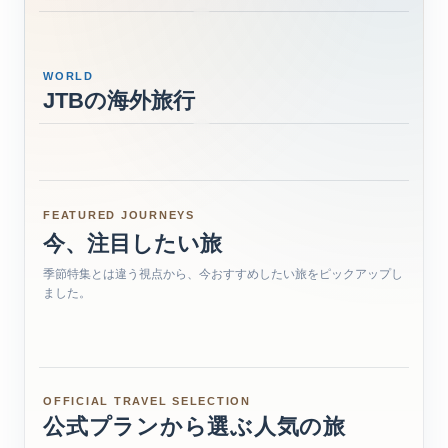
AUTUMN JOURNEYS
JTB秋の国内旅行
クリスマス特集
→
→
WORLD
CHRISTMAS MARKETS
NEW YEAR ABROAD
JTB海外
JTBの海外旅行
JTB海外年末年始特集
ヨーロッパのクリスマ
→
WINTER JOURNEYS
JTB海外冬の旅特集
ス
→
→
FEATURED JOURNEYS
今、注目したい旅
JALPAK DOMESTIC SALE
PET-FRIENDLY STAYS
JALPAK国内セール
GRADUATION JOURNEYS
ペットと泊まれる宿
季節特集とは違う視点から、今おすすめしたい旅をピックアップし
JTB海外卒業旅行
ました。
お得なプランで、次の国内旅行へ。
→
大切な家族と一緒に楽しむ、くつろぎの旅。
→
仲間と過ごす今だけの時間を、海外の景色の中へ。
→
OFFICIAL TRAVEL SELECTION
公式プランから選ぶ人気の旅