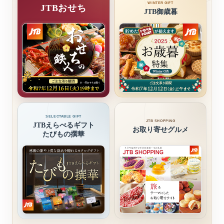
WINTER GIFT
JTBおせち
JTB御歳暮
SELECTABLE GIFT
JTB SHOPPING
JTBえらべるギフト
お取り寄せグルメ
たびもの撰華