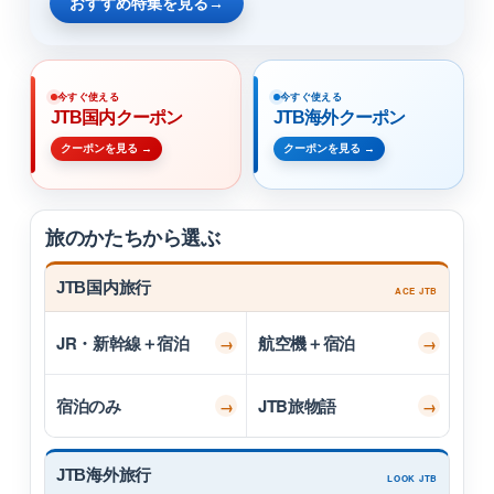
おすすめ特集を見る
→
今すぐ使える
今すぐ使える
JTB国内クーポン
JTB海外クーポン
クーポンを見る →
クーポンを見る →
旅のかたちから選ぶ
JTB国内旅行
ACE JTB
JR・新幹線
＋宿泊
航空機
＋宿泊
→
→
宿泊のみ
JTB旅物語
→
→
JTB海外旅行
LOOK JTB