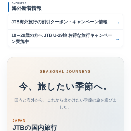
OVERSEAS
海外新着情報
JTB海外旅行の割引クーポン・キャンペーン情報
18～29歳の方へ JTB U-29旅 お得な旅行キャンペー
ン実施中
SEASONAL JOURNEYS
今、旅したい季節へ。
国内と海外から、これから出かけたい季節の旅を選びま
した。
JAPAN
AUTUMN COLORS
JTBの国内旅行
JTB紅葉特集
CHRISTMAS IN JAPAN
JTB国内
→