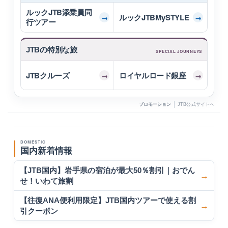
ルックJTB
添乗員同
ルックJTB
MySTYLE
→
→
行ツアー
JTBの特別な旅
SPECIAL JOURNEYS
JTBクルーズ
ロイヤルロード
銀座
→
→
プロモーション
JTB公式サイトへ
新着情報
DOMESTIC
国内新着情報
【JTB国内】岩手県の宿泊が最大50％割引｜おでん
せ！いわて旅割
【往復ANA便利用限定】JTB国内ツアーで使える割
引クーポン