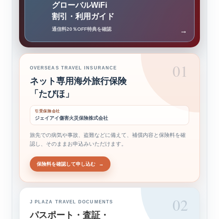
グローバルWiFi
割引・利用ガイド
通信料20％OFF特典を確認
→
01
OVERSEAS TRAVEL INSURANCE
ネット専用海外旅行保険
「たびほ」
引受保険会社
ジェイアイ傷害火災保険株式会社
旅先での病気や事故、盗難などに備えて、補償内容と保険料を確
認し、そのままお申込みいただけます。
保険料を確認して申し込む
→
02
J PLAZA TRAVEL DOCUMENTS
パスポート・査証・