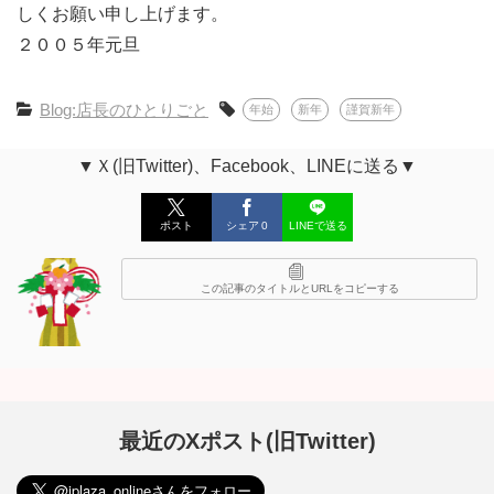
しくお願い申し上げます。
２００５年元旦
Blog:店長のひとりごと
年始
新年
謹賀新年
▼Ｘ(旧Twitter)、Facebook、LINEに送る▼
ポスト
シェア
0
LINEで送る
この記事のタイトルとURLをコピーする
最近のXポスト(旧Twitter)