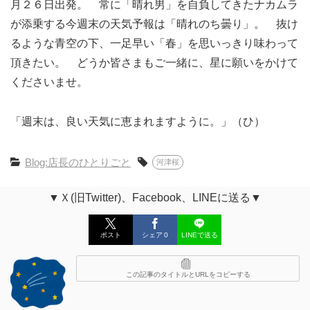
月２６日出発。 常に「晴れ男」を自負してきたナカムラ
が添乗する今週末の天気予報は「晴れのち曇り」。 抜け
るような青空の下、一足早い「春」を思いっきり味わって
頂きたい。 どうか皆さまもご一緒に、星に願いをかけて
くださいませ。
「週末は、良い天気に恵まれますように。」（ひ）
Blog:店長のひとりごと
河津桜
▼Ｘ(旧Twitter)、Facebook、LINEに送る▼
ポスト
シェア
0
LINEで送る
この記事のタイトルとURLをコピーする