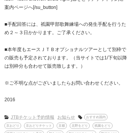
案内ページへ[/su_button]
■手配回答には、祇園甲部歌舞練場への発生手配を行うた
め２～３日かかります。ご了承ください。
■本年度もエースＪＴＢオプショナルツアーとして別枠で
の販売も予定されております。（当サイトでは1/下旬以降
は別枠分も合わせて販売致します。）
※ご不明な点がございましたらお問い合わせください。
2016
JTBチケット予約情報
お知らせ
おすすめ国内
京おどり
京おどりチケット
京都
北野をどり
祇園をどり