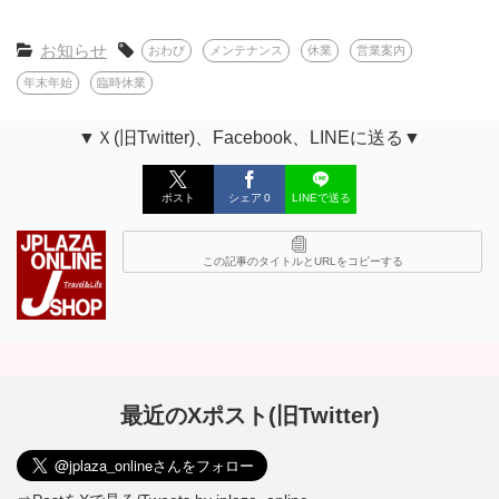
お知らせ
おわび
メンテナンス
休業
営業案内
年末年始
臨時休業
▼Ｘ(旧Twitter)、Facebook、LINEに送る▼
ポスト
シェア
0
LINEで送る
この記事のタイトルとURLをコピーする
最近のXポスト(旧Twitter)