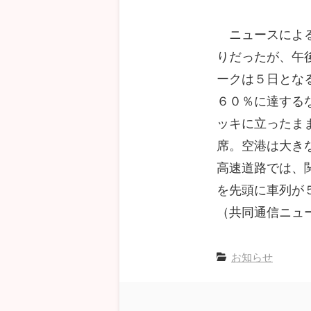
ニュースによる
りだったが、午
ークは５日とな
６０％に達する
ッキに立ったま
席。空港は大き
高速道路では、
を先頭に車列が
（共同通信ニュ
お知らせ