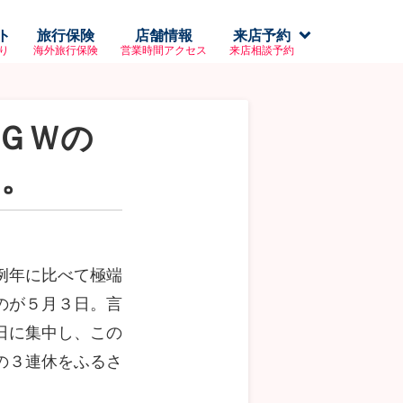
ト
旅行保険
店舗情報
来店予約
り
海外旅行保険
営業時間アクセス
来店相談予約
ＧＷの
に。
例年に比べて極端
のが５月３日。言
日に集中し、この
の３連休をふるさ