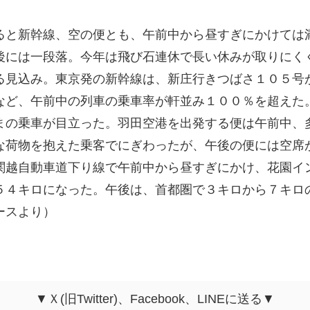
と新幹線、空の便とも、午前中から昼すぎにかけては
後には一段落。今年は飛び石連休で長い休みが取りにく
る見込み。東京発の新幹線は、新庄行きつばさ１０５号
など、午前中の列車の乗車率が軒並み１００％を超えた
まの乗車が目立った。羽田空港を出発する便は午前中、
な荷物を抱えた乗客でにぎわったが、午後の便には空席
関越自動車道下り線で午前中から昼すぎにかけ、花園イ
５４キロになった。午後は、首都圏で３キロから７キロ
ースより）
▼Ｘ(旧Twitter)、Facebook、LINEに送る▼