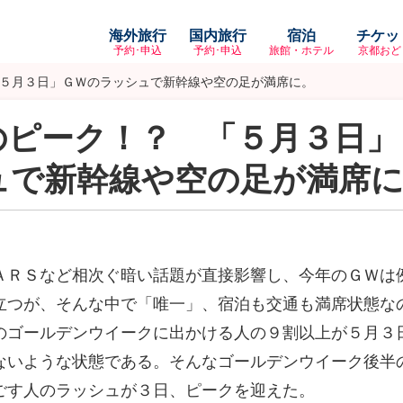
海外旅行
国内旅行
宿泊
チケッ
予約･申込
予約･申込
旅館・ホテル
京都おど
５月３日」ＧＷのラッシュで新幹線や空の足が満席に。
のピーク！？ 「５月３日」
ュで新幹線や空の足が満席
ＡＲＳなど相次ぐ暗い話題が直接影響し、今年のＧＷは
立つが、そんな中で「唯一」、宿泊も交通も満席状態な
のゴールデンウイークに出かける人の９割以上が５月３
ないような状態である。そんなゴールデンウイーク後半
ごす人のラッシュが３日、ピークを迎えた。