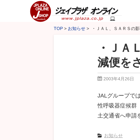
TOP
お知らせ
・ＪＡＬ、ＳＡＲＳの影
・ＪＡ
減便を
2003年4月26日
JALグループで
性呼吸器症候群
土交通省へ申請
お知らせ