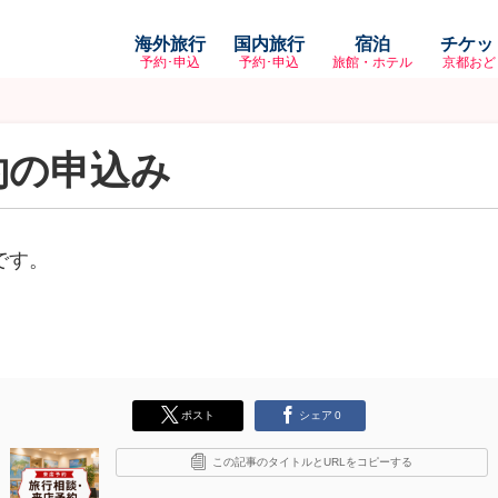
海外旅行
国内旅行
宿泊
チケッ
予約･申込
予約･申込
旅館・ホテル
京都おど
約の申込み
です。
ポスト
シェア
0
この記事のタイトルとURLをコピーする