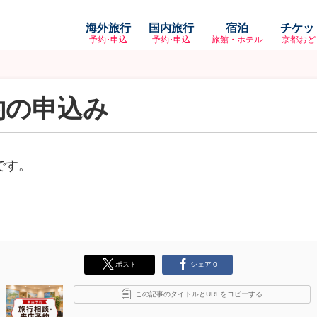
海外旅行
国内旅行
宿泊
チケッ
予約･申込
予約･申込
旅館・ホテル
京都おど
約の申込み
です。
ポスト
シェア
0
この記事のタイトルとURLをコピーする